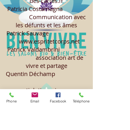
des-cartes.fr
Patricia Costamagna
Communication avec
les défunts et les âmes
Patrick Sauvage
www.espritetcorps.net
Patrick Valdambrini
association art de
vivre et partage
Quentin Déchamp
quentinlutin.racines.page
Régine Rastoll
Phone
Email
Facebook
Téléphone
www.fleursdebach82.wix.com
/montauban