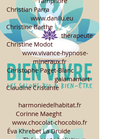
l'amphore
Christian Parra
www.danilu.eu
Christine Barthe
thérapeute
Christine Modot
www.vivance-hypnose-
mineraux.fr
Christophe Paget-Blanc
gaiamamart
Claudine Cristante
harmoniedelhabitat.fr
Corinne Maeght
www.chocolat-chocobio.fr
Éva Khrebet La Druide