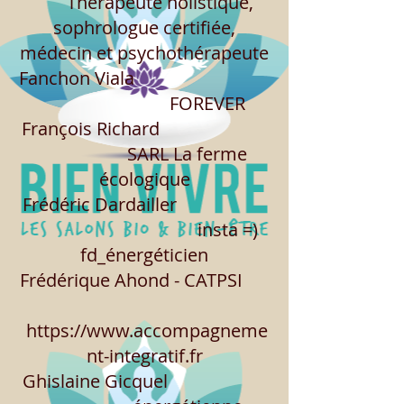
Thérapeute holistique,
sophrologue certifiée,
médecin et psychothérapeute
Fanchon Viala
FOREVER
François Richard
SARL La ferme
écologique
Frédéric Dardailler
insta =)
fd_énergéticien
Frédérique Ahond - CATPSI
https://www.accompagneme
nt-integratif.fr
Ghislaine Gicquel