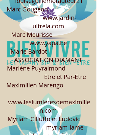
louiseguillemotauteur21
Marc Gougeon
www.jardin-
ultreia.com
Marc Meurisse
www.yapa.be
Marie Bardot
ASSOCIATION DIAMANT
Marlène Puyraimond
Etre et Par-Etre
Maximilien Marengo
www.leslumieresdemaximilie
n.com
Myriam Cilluffo et Ludovic
myriam-lame-