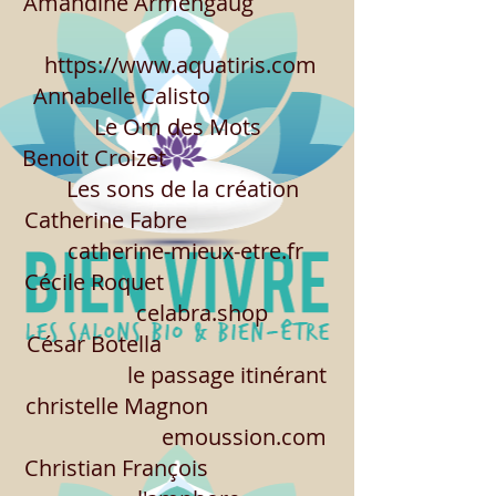
Amandine Armengaug
https://www.aquatiris.com
Annabelle Calisto
Le Om des Mots
Benoit Croizet
Les sons de la création
Catherine Fabre
catherine-mieux-etre.fr
Cécile Roquet
celabra.shop
César Botella
le passage itinérant
christelle Magnon
emoussion.com
Christian François