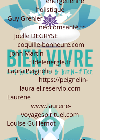
énergétienne
holistique
Guy Grenier
neocomsanté.fr
Joëlle DEGRYSE
coquille-bonheure.com
John Martin
fildelenergie.fr
Laura Peignelin
https://peignelin-
laura-ei.reservio.com
Laurène
www.laurene-
voyagespirituel.com
Louise Guillemot